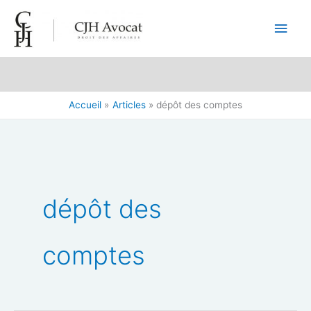
Aller
Men
au
contenu
princ
Accueil
Articles
dépôt des comptes
dépôt des
comptes