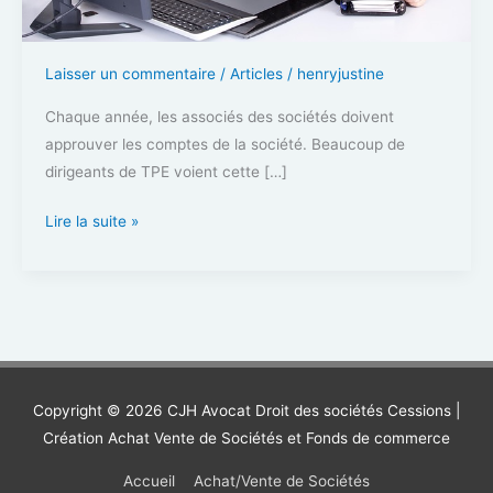
Laisser un commentaire
/
Articles
/
henryjustine
Chaque année, les associés des sociétés doivent
approuver les comptes de la société. Beaucoup de
dirigeants de TPE voient cette […]
Approbation
Lire la suite »
des
comptes
annuels
:
pourquoi
confier
Copyright © 2026
CJH Avocat Droit des sociétés Cessions
|
votre
Création Achat Vente de Sociétés et Fonds de commerce
assemblée
générale
Accueil
Achat/Vente de Sociétés